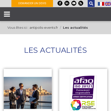
Panneau de gestion des cookies
DEMANDER UN DEVIS
Vous êtes ici :
antipolis-events.fr
Les actualités
LES ACTUALITÉS