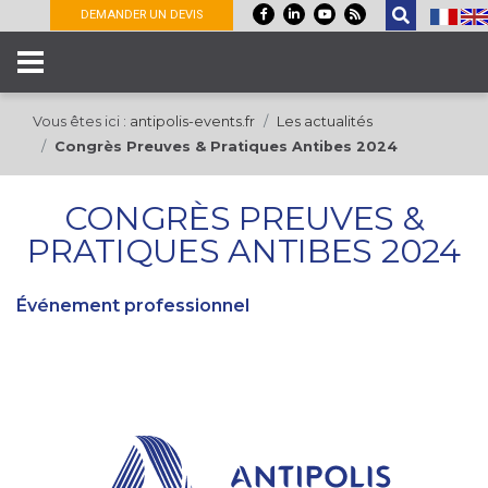
Panneau de gestion des cookies
DEMANDER UN DEVIS
Vous êtes ici :
antipolis-events.fr
Les actualités
Congrès Preuves & Pratiques Antibes 2024
CONGRÈS PREUVES &
PRATIQUES ANTIBES 2024
Événement professionnel