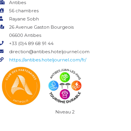
Antibes
56 chambres
Rayane Sobh
26 Avenue Gaston Bourgeois
06600 Antibes
+33 (0)4 89 68 91 44
direction@antibes.hoteljournel.com
https://antibes.hoteljournel.com/fr/
Niveau 2