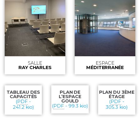
SALLE
ESPACE
RAY CHARLES
MÉDITERRANÉE
TABLEAU DES
PLAN DE
PLAN DU 3ÈME
CAPACITÉS
L’ESPACE
ÉTAGE
GOULD
(
PDF
-
(
PDF
-
(
PDF
-
99.3 kio
)
241.2 kio
)
305.3 kio
)